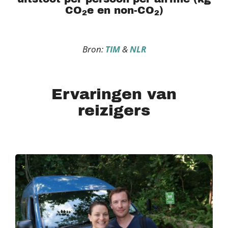
CO
e en non-CO
)
2
2
Bron:
TIM
&
NLR
Ervaringen van
reizigers