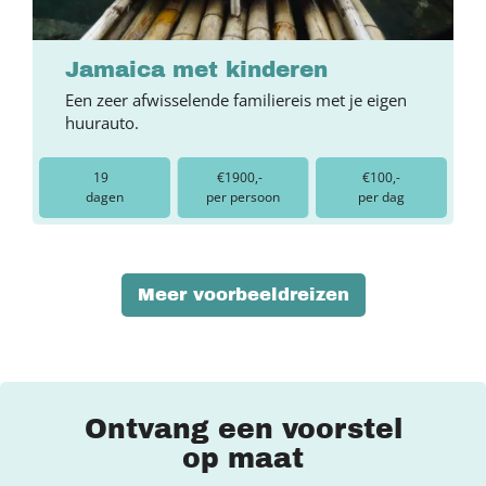
Jamaica met kinderen
Een zeer afwisselende familiereis met je eigen
huurauto.
19
€1900,-
€100,-
dagen
per persoon
per dag
Meer voorbeeldreizen
Ontvang een voorstel
op maat