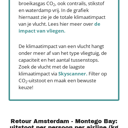
broeikasgas CO
, ook contrails, stikstof
2
en waterdamp vrij. In de grafiek
hiernaast zie je de totale klimaatimpact
van je vlucht. Lees hier meer over
de
impact van vliegen.
De klimaatimpact van een vlucht hangt
onder meer af van het type vliegtuig, de
capaciteit en het aantal tussenstops.
Zoek de vlucht met de laagste
klimaatimpact via
Skyscanner
.
Filter op
CO
-uitstoot en maak een bewuste
2
keuze!
Retour Amsterdam - Montego Bay:
uitstoot per persoon per airline (kg