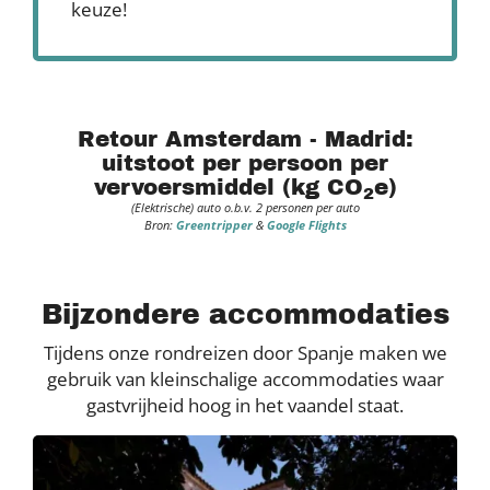
keuze!
Retour Amsterdam - Madrid:
uitstoot per persoon per
vervoersmiddel (kg CO
e)
2
(Elektrische) auto o.b.v. 2 personen per auto
Bron:
Greentripper
&
Google Flights
Bijzondere accommodaties
Tijdens onze rondreizen door Spanje maken we
gebruik van kleinschalige accommodaties waar
gastvrijheid hoog in het vaandel staat.