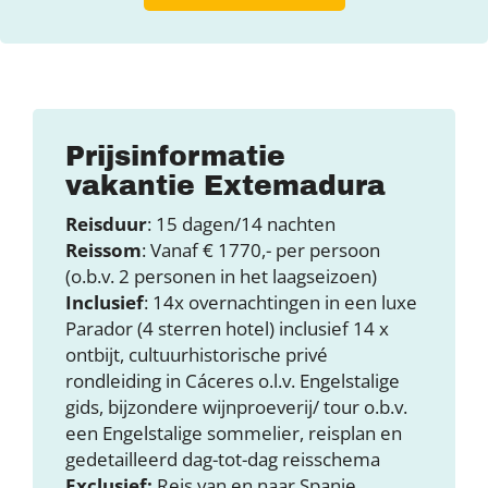
Prijsinformatie
vakantie Extemadura
Reisduur
: 15 dagen/14 nachten
Reissom
: Vanaf € 1770,- per persoon
(o.b.v. 2 personen in het laagseizoen)
Inclusief
: 14x overnachtingen in een luxe
Parador (4 sterren hotel) inclusief 14 x
ontbijt, cultuurhistorische privé
rondleiding in Cáceres o.l.v. Engelstalige
gids, bijzondere wijnproeverij/ tour o.b.v.
een Engelstalige sommelier, reisplan en
gedetailleerd dag-tot-dag reisschema
Exclusief:
Reis van en naar Spanje,