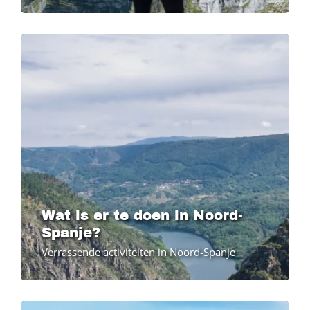
Image
Image
Wat is er te doen in Noord-
Spanje?
Verrassende activiteiten in Noord-Spanje
Image
Image