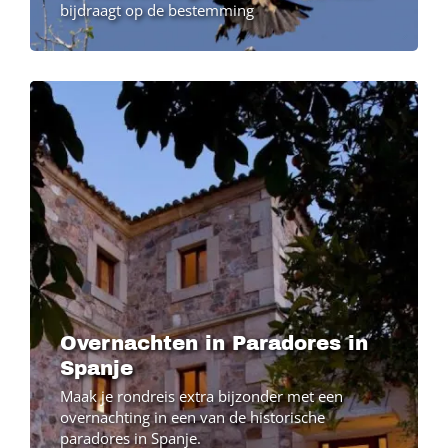
bijdraagt op de bestemming
Image
Image
Overnachten in Paradores in
Spanje
Maak je rondreis extra bijzonder met een
overnachting in een van de historische
paradores in Spanje.