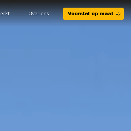
erkt
Over ons
Voorstel op maat