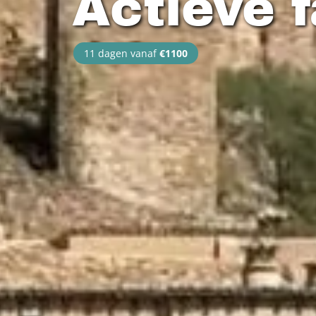
Actieve 
11 dagen vanaf
€1100