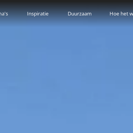
ma's
Inspiratie
Duurzaam
Hoe het w