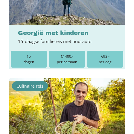
Georgië met kinderen
15-daagse familiereis met huurauto
15
€1400,-
€93,-
dagen
per persoon
per dag
Culinaire reis