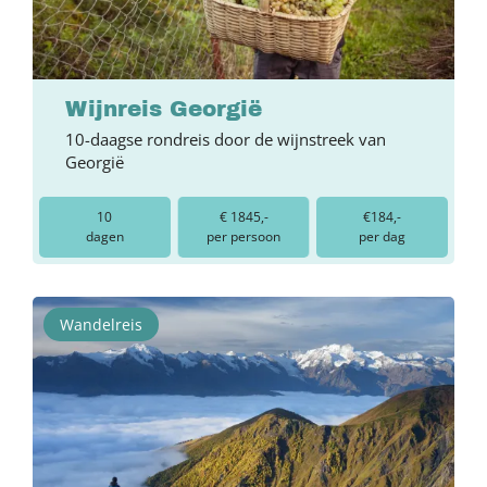
Wijnreis Georgië
10-daagse rondreis door de wijnstreek van
Georgië
10
€ 1845,-
€184,-
dagen
per persoon
per dag
Wandelreis