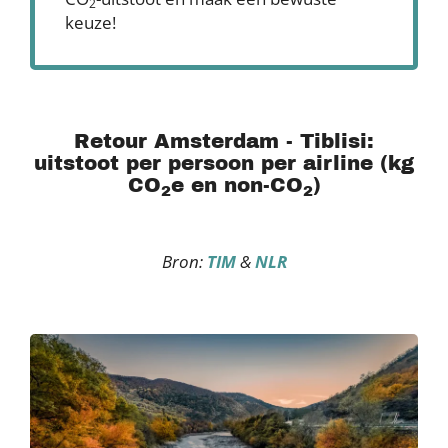
2
keuze!
Retour Amsterdam - Tiblisi:
uitstoot per persoon per airline (kg
CO
e en non-CO
)
2
2
Bron:
TIM
&
NLR