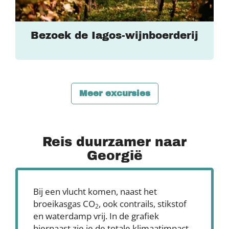
Bezoek de Iagos-wijnboerderij
Meer excursies
Reis duurzamer naar
Georgië
Bij een vlucht komen, naast het
broeikasgas CO
, ook contrails, stikstof
2
en waterdamp vrij. In de grafiek
hiernaast zie je de totale klimaatimpact