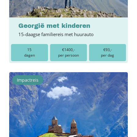
Georgië met kinderen
15-daagse familiereis met huurauto
15
€1400,-
€93,-
dagen
per persoon
per dag
Impactreis