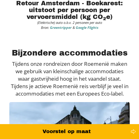
Retour Amsterdam - Boekarest:
uitstoot per persoon per
vervoersmiddel (kg CO
e)
2
(Elektrische) auto o.b.v. 2 personen per auto
Bron:
Greentripper
&
Google Flights
Bijzondere accommodaties
Tijdens onze rondreizen door Roemenië maken
we gebruik van kleinschalige accommodaties
waar gastvrijheid hoog in het vaandel staat.
Tijdens je actieve Roemenië reis verblijf je veel in
accommodaties met een Europees Eco-label.
Voorstel op maat