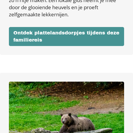
zo'n ritje maken. Een lokale gids neemt je mee
door de glooiende heuvels en je proeft
zelfgemaakte lekkernijen.
Ontdek plattelandsdorpjes tijdens deze
familiereis