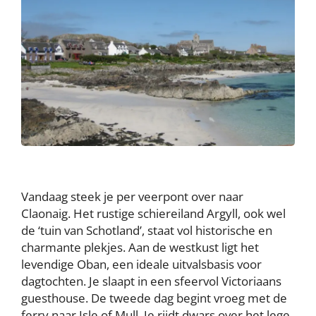
Vandaag steek je per veerpont over naar
Claonaig. Het rustige schiereiland Argyll, ook wel
de ‘tuin van Schotland’, staat vol historische en
charmante plekjes. Aan de westkust ligt het
levendige Oban, een ideale uitvalsbasis voor
dagtochten. Je slaapt in een sfeervol Victoriaans
guesthouse. De tweede dag begint vroeg met de
ferry naar Isle of Mull. Je rijdt dwars over het lege