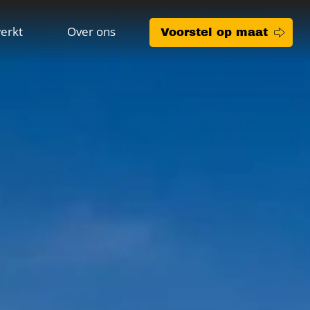
erkt
Over ons
Voorstel op maat