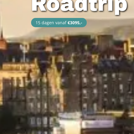
Roadtrip
15 dagen vanaf
€3095,-