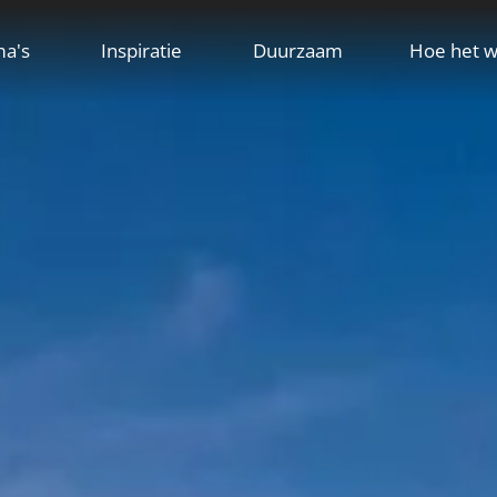
ma's
Inspiratie
Duurzaam
Hoe het w