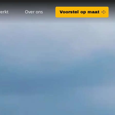
erkt
Over ons
Voorstel op maat