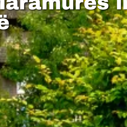
Maramures i
ë