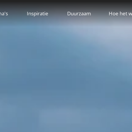
ma's
Inspiratie
Duurzaam
Hoe het w