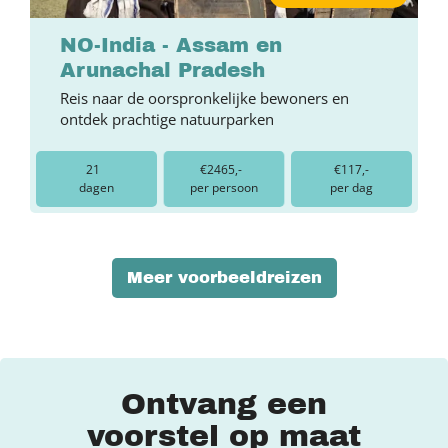
NO-India - Assam en
Arunachal Pradesh
Reis naar de oorspronkelijke bewoners en
ontdek prachtige natuurparken
21
€2465,-
€117,-
dagen
per persoon
per dag
Meer voorbeeldreizen
Ontvang een
voorstel op maat