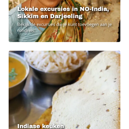
Lokale excursies in NO-India,
Sikkim en Darjeeling
Bekijk de excursies die je kunt toevoegen aan je
rondreis.
Indiase keuken