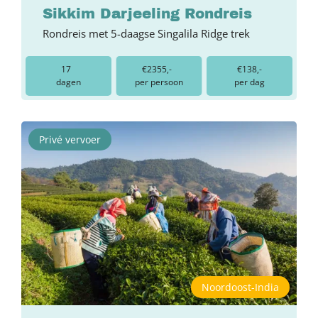
Sikkim Darjeeling Rondreis
Rondreis met 5-daagse Singalila Ridge trek
17
€2355,-
€138,-
dagen
per persoon
per dag
Privé vervoer
Noordoost-India