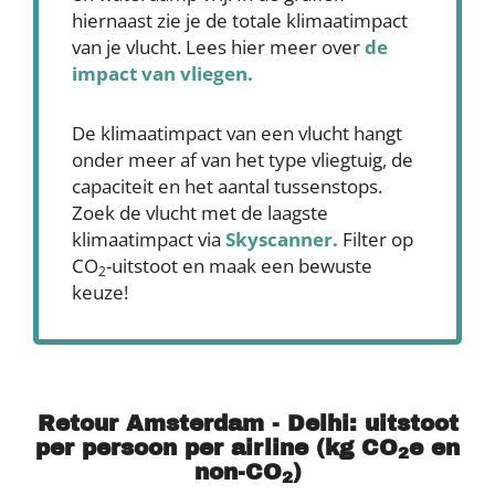
hiernaast zie je de totale klimaatimpact
van je vlucht. Lees hier meer over
de
impact van vliegen.
De klimaatimpact van een vlucht hangt
onder meer af van het type vliegtuig, de
capaciteit en het aantal tussenstops.
Zoek de vlucht met de laagste
klimaatimpact via
Skyscanner
.
Filter op
CO
-uitstoot en maak een bewuste
2
keuze!
Retour Amsterdam - Delhi: uitstoot
per persoon per airline (kg CO
e en
2
non-CO
)
2