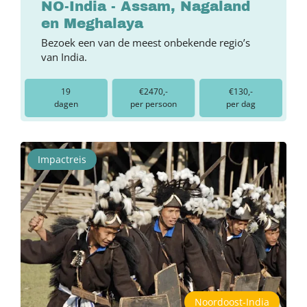
NO-India - Assam, Nagaland
en Meghalaya
Bezoek een van de meest onbekende regio’s
van India.
19
€2470,-
€130,-
dagen
per persoon
per dag
Impactreis
Noordoost-India