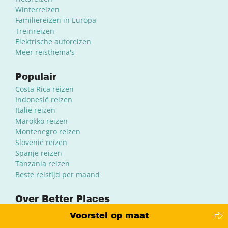
Winterreizen
Familiereizen in Europa
Treinreizen
Elektrische autoreizen
Meer reisthema's
Populair
Costa Rica reizen
Indonesië reizen
Italië reizen
Marokko reizen
Montenegro reizen
Slovenië reizen
Spanje reizen
Tanzania reizen
Beste reistijd per maand
Over Better Places
Actieplan voor een leefbare planeet
Voorstel op maat
Bijdragen aan innovatie