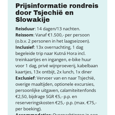
Prijsinformatie rondreis
door Tsjechië en
Slowakije
Reisduur
: 14 dagen/13 nachten.
Reissom
: Vanaf €1.500,- per persoon
(o.b.v. 2 personen in het laagseizoen).
Inclusief
: 13x overnachting, 1 dag
begeleide trip naar Kutná Hora incl.
treinkaartjes en ingangen, e-bike huur
voor 1 dag, privé wijnproeverij, kabelbaan
kaartjes, 13x ontbijt, 2x lunch, 1x diner
Exclusief
: Vervoer van en naar Tsjechië,
overige maaltijden, optionele excursies,
persoonlijke uitgaven, calamiteitenfonds
€2,50, bijdrage SGR €5,- p.p. en
reserveringskosten €25,- p.p. (max. €75,-
per boeking).
Accommodaties
: Overnachtingen in een