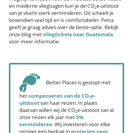
en moderne vliegtuigen kun je de CO
e-uitstoot
2
van je vlucht sterk verminderen. Dit scheelt je
bovendien veel tijd en is comfortabeler. Petra
geeft je graag advies over de beste optie. Bekijk
onze blog met
vliegtickets naar Guatemala
voor meer informatie.
Better Places is gestopt met
het
compenseren
van de CO
e-
2
uitstoot
van haar reizen. In plaats
daarvan willen wij de CO
e-uitstoot van al
2
onze reizen elk jaar met
5%
verminderen
. Wij investeren voor elke
reiziger een bedrag in
projecten voor