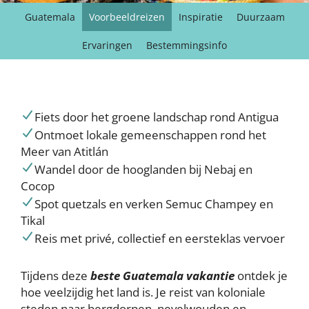
Guatemala
Voorbeeldreizen
Inspiratie
Duurzaam
Ervaringen
Bestemmingsinfo
Fiets door het groene landschap rond Antigua
Ontmoet lokale gemeenschappen rond het
Meer van Atitlán
Wandel door de hooglanden bij Nebaj en
Cocop
Spot quetzals en verken Semuc Champey en
Tikal
Reis met privé, collectief en eersteklas vervoer
Tijdens deze
beste Guatemala vakantie
ontdek je
hoe veelzijdig het land is. Je reist van koloniale
steden naar bergdorpen, nevelwouden en