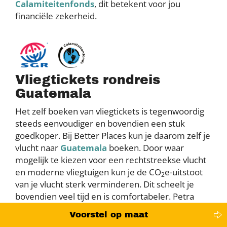
Calamiteitenfonds
, dit betekent voor jou
financiële zekerheid.
Vliegtickets rondreis
Guatemala
Het zelf boeken van vliegtickets is tegenwoordig
steeds eenvoudiger en bovendien een stuk
goedkoper. Bij Better Places kun je daarom zelf je
vlucht naar
Guatemala
boeken. Door waar
mogelijk te kiezen voor een rechtstreekse vlucht
en moderne vliegtuigen kun je de CO
e-uitstoot
2
van je vlucht sterk verminderen. Dit scheelt je
bovendien veel tijd en is comfortabeler. Petra
geeft je graag advies over de beste optie. Bekijk
Voorstel op maat
onze blog met
vliegtickets naar Guatemala