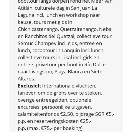
boottour langs dorpen rond het Meer van
Atitlán, culturele dag in San Juan La
Laguna incl. lunch en workshop naar
keuze, tours met gids in
Chichicastenango, Quetzaltenango, Nebaj
en Ranchitos del Quetzal, collectieve tour
Semuc Champey incl. gids, entree en
lunch, cacaotour in Lanquín incl. lunch,
collectieve tours in Tikal incl. gids en
entree, privétour per boot in Río Dulce
naar Livingston, Playa Blanca en Siete
Altares.
Exclusief
: Internationale vluchten,
tarieven om de grens over te steken,
overige entreegelden, optionele
excursies, persoonlijke uitgaven,
calamiteitenfonds €2,50, bijdrage SGR €5,-
p.p. en reserveringskosten €25,-
p.p. (max. €75,- per boeking)