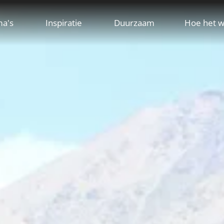
ma's
Inspiratie
Duurzaam
Hoe het w