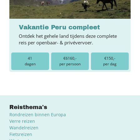
Vakantie Peru compleet
Ontdek het gehele land tijdens deze complete
reis per openbaar- & privévervoer.
41
€6160,-
€150,-
dagen
per persoon
per dag
Reisthema's
Rondreizen binnen Europa
Verre reizen
Wandelreizen
Fietsreizen