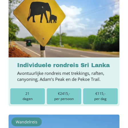
Individuele rondreis Sri Lanka
Avontuurlijke rondreis met trekkings, raften,
canyoning, Adam’s Peak en de Pekoe Trail.
21
€2415,-
€115,-
dagen
per persoon
per dag
Wandelreis