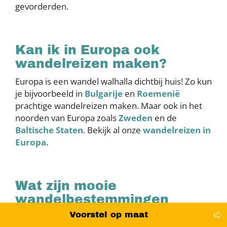
gevorderden.
Kan ik in Europa ook
wandelreizen maken?
Europa is een wandel walhalla dichtbij huis! Zo kun
je bijvoorbeeld in
Bulgarije
en
Roemenië
prachtige wandelreizen maken. Maar ook in het
noorden van Europa zoals
Zweden
en de
Baltische Staten
. Bekijk al onze
wandelreizen in
Europa.
Wat zijn mooie
wandelbestemmingen
buiten Europa?
Voorstel op maat