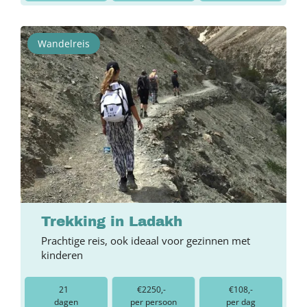
Wandelreis
Trekking in Ladakh
Prachtige reis, ook ideaal voor gezinnen met
kinderen
21
€2250,-
€108,-
dagen
per persoon
per dag