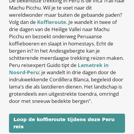
De bekendste trekking in Peru is de Inca Trail naar
Machu Picchu. Wil je te voet naar dit
wereldwonder maar buiten de gebaande paden?
Volg dan de
Koffieroute
. Je wandelt in twee of
drie dagen van de Heilige Vallei naar Machu
Picchu en bezoekt onderweg Peruaanse
koffieboeren en slaapt in homestays. Echt de
bergen in? In het Andesgebergte kan je
schitterende meerdaagse trekking reizen maken.
Peru reisexpert Guido tipt de
Lamatrek in
Noord-Peru
: je wandelt in drie dagen door de
indrukwekkende Cordillera Blanca, begeleid door
lama's die als lastdieren dienen. Het landschap is
grotendeels een uitgestrekte toendra, omringd
door met sneeuw bedekte bergen".
Loop de koffieroute tijdens deze Peru
reis