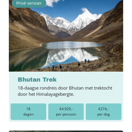
Privé vervoer
Bhutan Trek
18-daagse rondreis door Bhutan met trektocht
door het Himalayagebergte.
18
€4.929,-
€274,-
dagen
per persoon
per dag