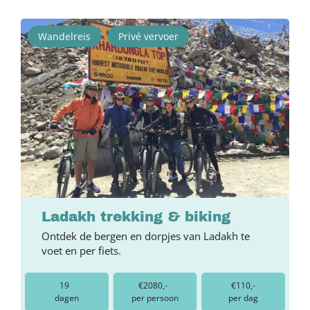
Wandelreis
Privé vervoer
Ladakh trekking & biking
Ontdek de bergen en dorpjes van Ladakh te
voet en per fiets.
19
€2080,-
€110,-
dagen
per persoon
per dag