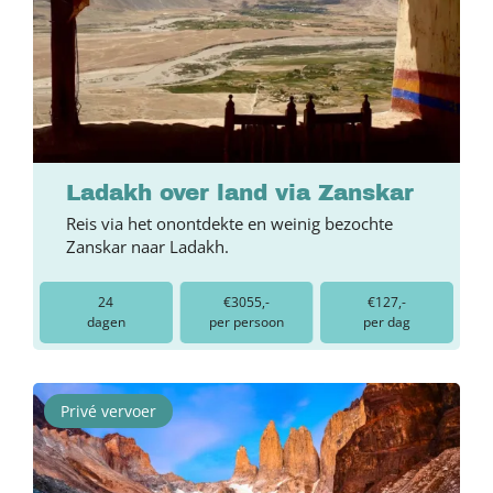
Ladakh over land via Zanskar
Reis via het onontdekte en weinig bezochte
Zanskar naar Ladakh.
24
€3055,-
€127,-
dagen
per persoon
per dag
Privé vervoer