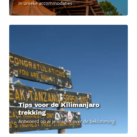
in unieke accommodaties
Image
Image
Tips voor de Kilimanjaro
trekking
Antwoord op al je vragen over de beklimming