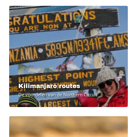
Image
Image
Kilimanjaro routes
De voordelen van de Northern Circuit
Image
Image