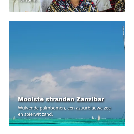
Image
Image
Mooiste stranden Zanzibar
Wuivende palmbomen, een azuurblauwe zee
en spierwit zand.