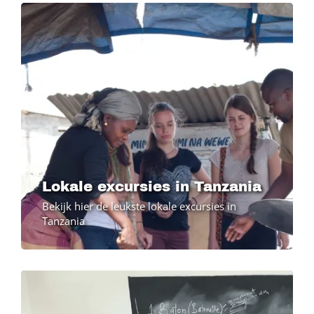
Image
Image
Lokale excursies in Tanzania
Bekijk hier de leukste lokale excursies in
Tanzania
Image
Image