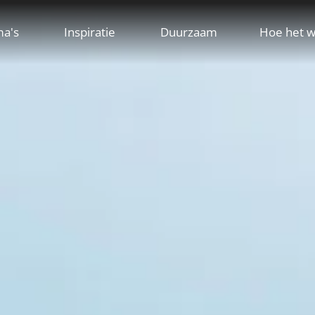
ma's
Inspiratie
Duurzaam
Hoe het w