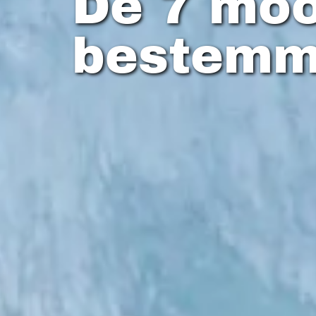
De 7 moo
bestemm