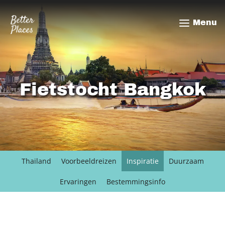
Overslaan
en
Menu
naar
de
inhoud
gaan
Fietstocht Bangkok
Thailand
Voorbeeldreizen
Inspiratie
Duurzaam
Ervaringen
Bestemmingsinfo