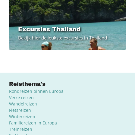
Excursies Thailand
Bekijk hier de leukste excursies in Thailand
Reisthema's
Rondreizen binnen Europa
Verre reizen
Wandelreizen
Fietsreizen
Winterreizen
Familiereizen in Europa
Treinreizen