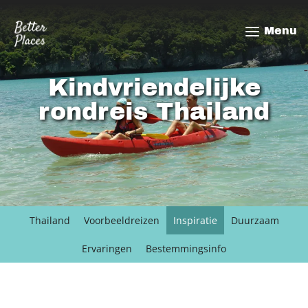
Overslaan
en
Menu
naar
de
inhoud
Kindvriendelijke
gaan
rondreis Thailand
Thailand
Voorbeeldreizen
Inspiratie
Duurzaam
Ervaringen
Bestemmingsinfo