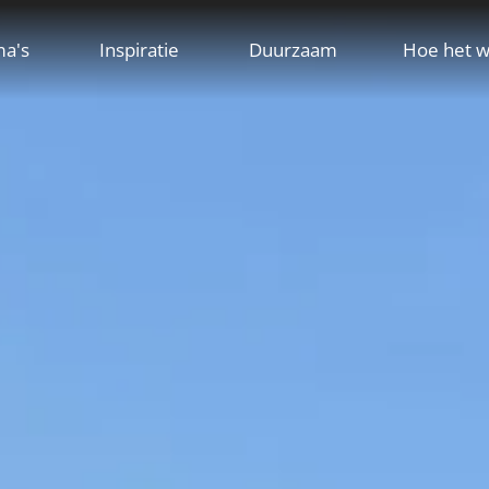
ma's
Inspiratie
Duurzaam
Hoe het w