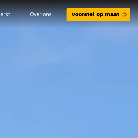
erkt
Over ons
Voorstel op maat