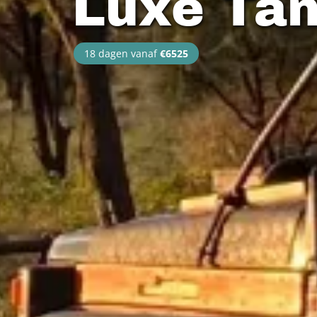
Luxe Tan
18 dagen vanaf
€6525