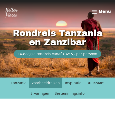
Overslaan
en
Menu
naar
de
inhoud
Rondreis Tanzania
gaan
en Zanzibar
14-daagse rondreis vanaf
€3215,-
per persoon
Tanzania
Voorbeeldreizen
Inspiratie
Duurzaam
Ervaringen
Bestemmingsinfo