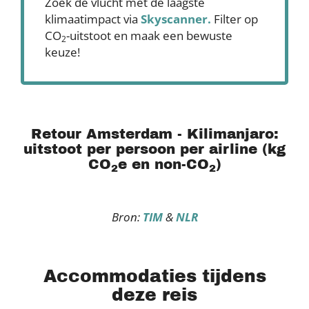
Zoek de vlucht met de laagste
klimaatimpact via
Skyscanner
.
Filter op
CO
-uitstoot en maak een bewuste
2
keuze!
Retour Amsterdam - Kilimanjaro:
uitstoot per persoon per airline (kg
CO
e en non-CO
)
2
2
Bron:
TIM
&
NLR
Accommodaties tijdens
deze reis