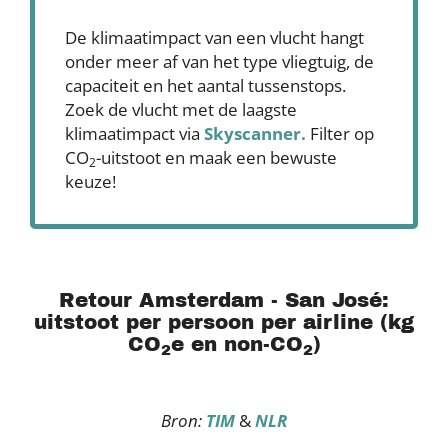
De klimaatimpact van een vlucht hangt
onder meer af van het type vliegtuig, de
capaciteit en het aantal tussenstops.
Zoek de vlucht met de laagste
klimaatimpact via
Skyscanner
.
Filter op
CO
-uitstoot en maak een bewuste
2
keuze!
Retour Amsterdam - San José:
uitstoot per persoon per airline (kg
CO
e en non-CO
)
2
2
Bron:
TIM
&
NLR