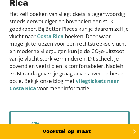
Rica
Het zelf boeken van vliegtickets is tegenwoordig
steeds eenvoudiger en bovendien een stuk
goedkoper. Bij Better Places kun je daarom zelf je
vlucht naar
Costa Rica
boeken. Door waar
mogelijk te kiezen voor een rechtstreekse vlucht
en moderne vliegtuigen kun je de CO
e-uitstoot
2
van je vlucht sterk verminderen. Dit scheelt je
bovendien veel tijd en is comfortabeler. Nadieh
en Miranda geven je graag advies over de beste
optie. Bekijk onze blog met
vliegtickets naar
Costa Rica
voor meer informatie.
Better Places is gestopt met
Voorstel op maat