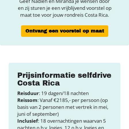
Geef Nadieh en Miranda je wensen door
en zij sturen je een vrijblijvend voorstel op
maat toe voor jouw rondreis Costa Rica.
Ontvang een voorstel op maat
Prijsinformatie selfdrive
Costa Rica
Reisduur
: 19 dagen/18 nachten
Reissom
: Vanaf €2185,- per persoon (op
basis van 2 personen met vertrek in mei,
juni of september)
Inclusief
: 18 overnachtingen waarvan 5
nachten o.b.v. logies, 12 o.b.v. logies en