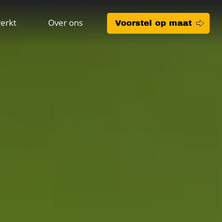
erkt
Over ons
Voorstel op maat