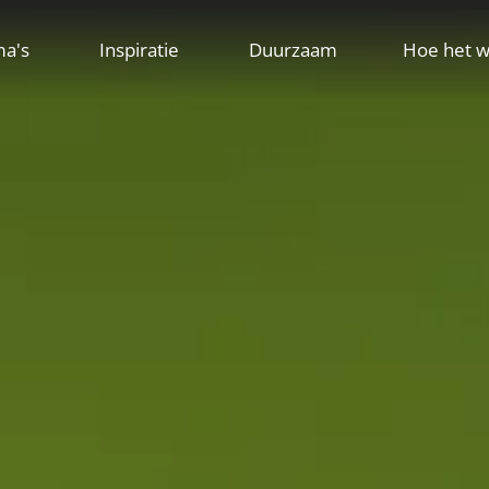
ma's
Inspiratie
Duurzaam
Hoe het w