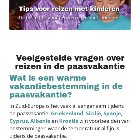
Tips voor reizen met kinderen
De beste tips voor een verre reis met kinderen
Veelgestelde vragen over
reizen in de paasvakantie
Wat is een warme
vakantiebestemming in de
paasvakantie?
In Zuid-Europa is het vaak al aangenaam tijdens
de paasvakantie.
Griekenland
,
Sicilië
,
Spanje
,
Cyprus
,
Albanië
en
Kroatië
zijn voorbeelden van
bestemmingen waar de temperatuur al fijn is
tijdens de paasvakantie.