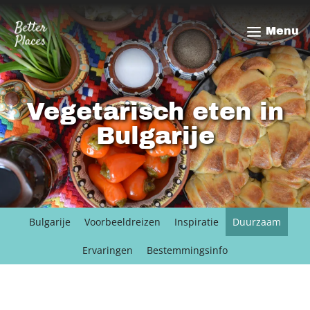
Overslaan
en
Menu
naar
de
inhoud
gaan
Vegetarisch eten in
Bulgarije
Bulgarije
Voorbeeldreizen
Inspiratie
Duurzaam
Ervaringen
Bestemmingsinfo