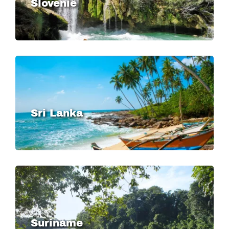
Slovenië
Image
Sri Lanka
Image
Suriname