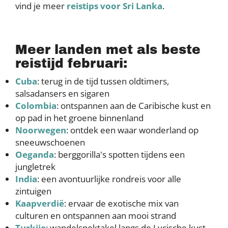
vind je meer
reistips voor Sri Lanka
.
Meer landen met als beste
reistijd februari:
Cuba
: terug in de tijd tussen oldtimers,
salsadansers en sigaren
Colombia
: ontspannen aan de Caribische kust en
op pad in het groene binnenland
Noorwegen
: ontdek een waar wonderland op
sneeuwschoenen
Oeganda
: berggorilla's spotten tijdens een
jungletrek
India
: een avontuurlijke rondreis voor alle
zintuigen
Kaapverdië
: ervaar de exotische mix van
culturen en ontspannen aan mooi strand
Turkije
: wandelspektakel langs de Lycische kust