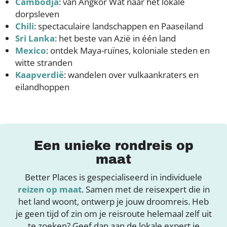
Cambodja
: van Angkor Wat naar het lokale
dorpsleven
Chili
: spectaculaire landschappen en Paaseiland
Sri Lanka
: het beste van Azië in één land
Mexico
: ontdek Maya-ruïnes, koloniale steden en
witte stranden
Kaapverdië
: wandelen over vulkaankraters en
eilandhoppen
Een unieke rondreis op
maat
Better Places is gespecialiseerd in individuele
reizen op maat
. Samen met de reisexpert die in
het land woont, ontwerp je jouw droomreis. Heb
je geen tijd of zin om je reisroute helemaal zelf uit
te zoeken? Geef dan aan de lokale expert je