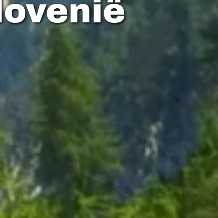
lovenië