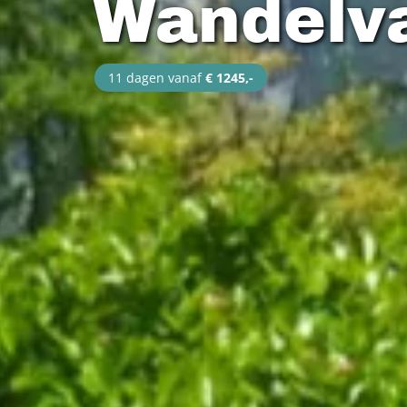
Wandelva
11 dagen vanaf
€ 1245,-