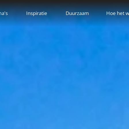
ma's
Inspiratie
Duurzaam
Hoe het w