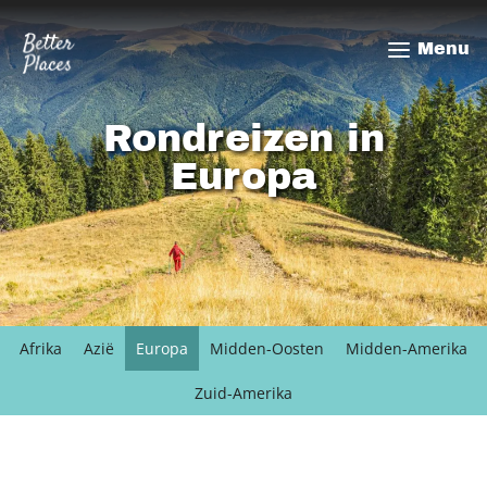
Overslaan
en
Menu
naar
de
inhoud
Rondreizen in
gaan
Europa
Afrika
Azië
Europa
Midden-Oosten
Midden-Amerika
Zuid-Amerika