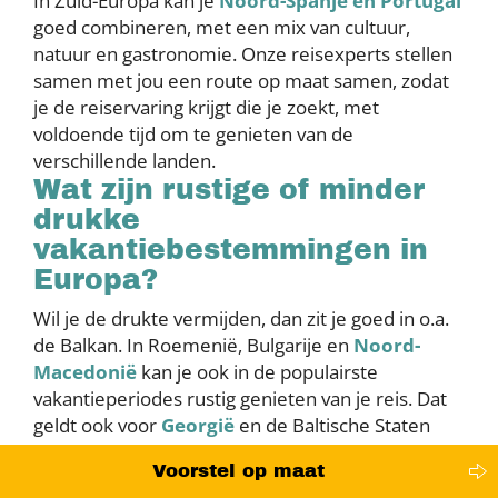
In Zuid-Europa kan je
Noord-Spanje en Portugal
goed combineren, met een mix van cultuur,
natuur en gastronomie. Onze reisexperts stellen
samen met jou een route op maat samen, zodat
je de reiservaring krijgt die je zoekt, met
voldoende tijd om te genieten van de
verschillende landen.
Wat zijn rustige of minder
drukke
vakantiebestemmingen in
Europa?
Wil je de drukte vermijden, dan zit je goed in o.a.
de Balkan. In Roemenië, Bulgarije en
Noord-
Macedonië
kan je ook in de populairste
vakantieperiodes rustig genieten van je reis. Dat
geldt ook voor
Georgië
en de Baltische Staten
(Estland, Letland en Litouwen). In landen als
Voorstel op maat
Tsjechië, Ierland en delen van
Zweden
kan je ook