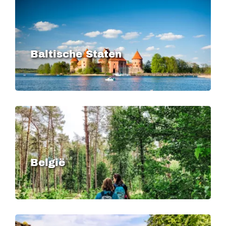
Image
Baltische Staten
Image
België
Image