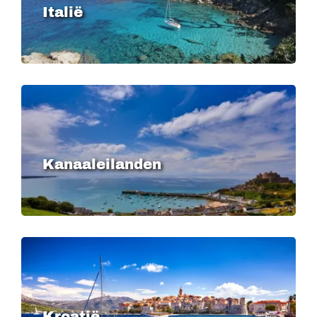
Italië
Image
Kanaaleilanden
Image
Kroatië