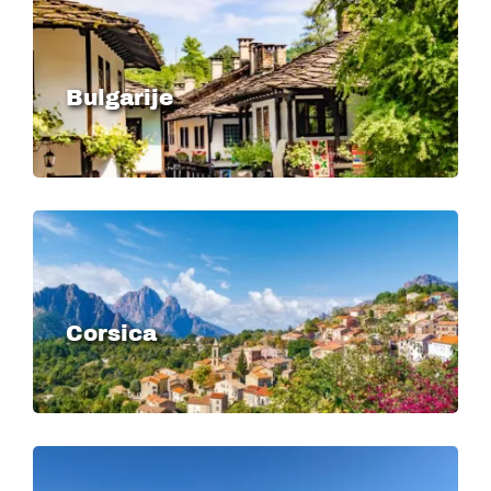
Bulgarije
Image
Corsica
Image