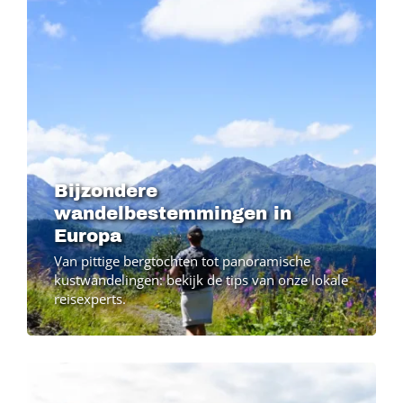
Bijzondere
wandelbestemmingen in
Europa
Van pittige bergtochten tot panoramische
kustwandelingen: bekijk de tips van onze lokale
reisexperts.