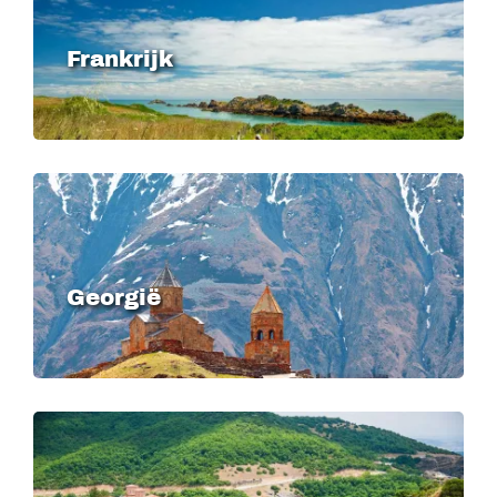
Frankrijk
Image
Georgië
Image