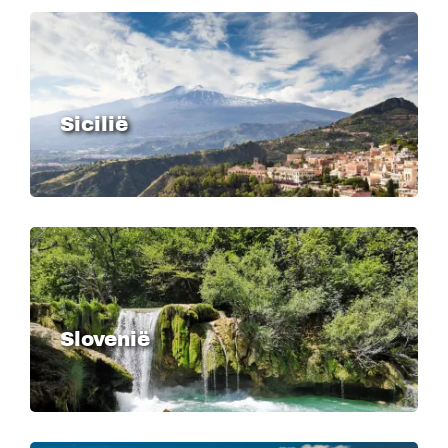
Image
Sicilië
Image
Slovenië