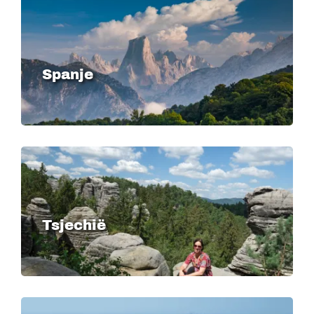
Image
Spanje
Image
Tsjechië
Image