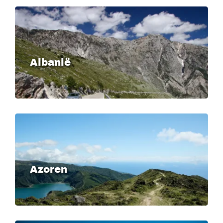
Image
Albanië
Image
Azoren